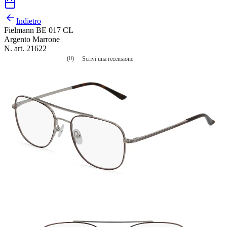
Indietro
Fielmann BE 017 CL
Argento Marrone
N. art. 21622
(0)
Scrivi una recensione
Nessuna
valutazione
La
valutazione
media
è
di
0.0
su
5.
Leggi
0
recensioni
Stesso
link
alla
pagina.