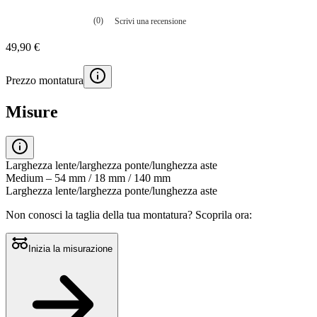
(0)
Scrivi una recensione
Nessuna
valutazione
49,90 €
La
valutazione
media
Prezzo montatura
è
di
0.0
Misure
su
5.
Leggi
0
recensioni
Larghezza lente/larghezza ponte/lunghezza aste
Stesso
Medium – 54 mm / 18 mm / 140 mm
link
Larghezza lente/larghezza ponte/lunghezza aste
alla
pagina.
Non conosci la taglia della tua montatura?
Scoprila ora:
Inizia la misurazione