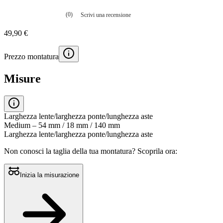
(0)
Scrivi una recensione
Nessuna
valutazione
49,90 €
La
valutazione
media
Prezzo montatura
è
di
0.0
Misure
su
5.
Leggi
0
recensioni
Larghezza lente/larghezza ponte/lunghezza aste
Stesso
Medium – 54 mm / 18 mm / 140 mm
link
Larghezza lente/larghezza ponte/lunghezza aste
alla
pagina.
Non conosci la taglia della tua montatura?
Scoprila ora:
Inizia la misurazione