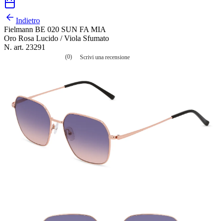
Indietro
Fielmann BE 020 SUN FA MIA
Oro Rosa Lucido / Viola Sfumato
N. art. 23291
(0)
Scrivi una recensione
Nessuna
valutazione
La
valutazione
media
è
di
0.0
su
5.
Leggi
0
recensioni
Stesso
link
alla
pagina.