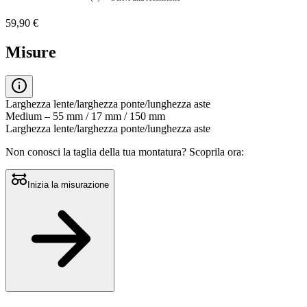
Nessuna
valutazione
59,90 €
La
valutazione
media
Misure
è
di
0.0
su
5.
Larghezza lente/larghezza ponte/lunghezza aste
Leggi
Medium – 55 mm / 17 mm / 150 mm
0
Larghezza lente/larghezza ponte/lunghezza aste
recensioni
Stesso
Non conosci la taglia della tua montatura?
Scoprila ora:
link
alla
pagina.
Inizia la misurazione