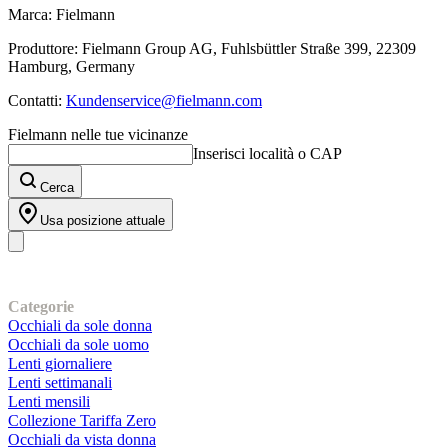
Marca: Fielmann
Produttore: Fielmann Group AG, Fuhlsbüttler Straße 399, 22309
Hamburg, Germany
Contatti:
Kundenservice@fielmann.com
Fielmann nelle tue vicinanze
Inserisci località o CAP
Cerca
Usa posizione attuale
I nostri prodotti
Categorie
Occhiali da sole donna
Occhiali da sole uomo
Lenti giornaliere
Lenti settimanali
Lenti mensili
Collezione Tariffa Zero
Occhiali da vista donna