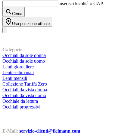
Inserisci località o CAP
Cerca
Usa posizione attuale
I nostri prodotti
Categorie
Occhiali da sole donna
Occhiali da sole uomo
Lenti giornaliere
Lenti settimanali
Lenti mensili
Collezione Tariffa Zero
Occhiali da vista donna
Occhiali da vista uomo
Occhiale da lettura
Occhiali progressivi
Contatti | Info
E-Mail:
servizio-clienti@fielmann.com