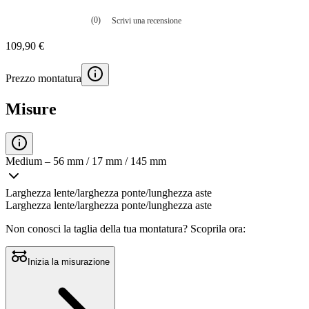
(0)
Scrivi una recensione
Nessuna
valutazione
109,90 €
La
valutazione
media
Prezzo montatura
è
di
0.0
Misure
su
5.
Leggi
0
recensioni
Medium – 56 mm / 17 mm / 145 mm
Stesso
link
alla
Larghezza lente/larghezza ponte/lunghezza aste
pagina.
Larghezza lente/larghezza ponte/lunghezza aste
Non conosci la taglia della tua montatura?
Scoprila ora:
Inizia la misurazione