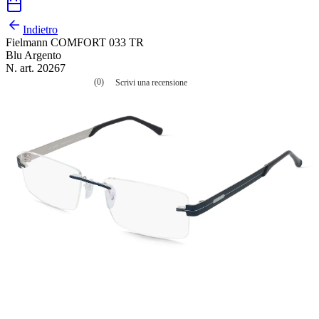
Indietro
Fielmann COMFORT 033 TR
Blu Argento
N. art. 20267
(0)
Scrivi una recensione
Nessuna
valutazione
La
valutazione
media
è
di
0.0
su
5.
Leggi
0
recensioni
Stesso
link
alla
pagina.