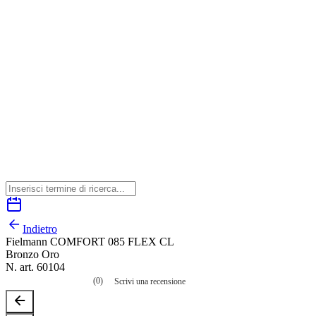
Indietro
Fielmann COMFORT 085 FLEX CL
Bronzo Oro
N. art. 60104
(0)
Scrivi una recensione
Nessuna
valutazione
La