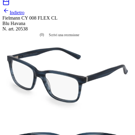
Indietro
Fielmann CY 008 FLEX CL
Blu Havana
N. art. 20538
(0)
Scrivi una recensione
Nessuna
valutazione
La
valutazione
media
è
di
0.0
su
5.
Leggi
0
recensioni
Stesso
link
alla
pagina.