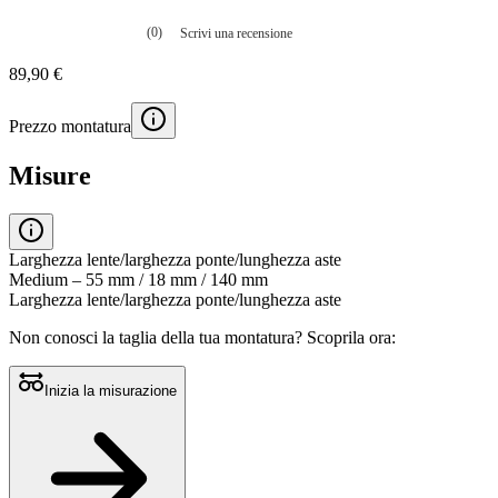
(0)
Scrivi una recensione
Nessuna
valutazione
89,90 €
La
valutazione
media
Prezzo montatura
è
di
0.0
Misure
su
5.
Leggi
0
recensioni
Larghezza lente/larghezza ponte/lunghezza aste
Stesso
Medium – 55 mm / 18 mm / 140 mm
link
Larghezza lente/larghezza ponte/lunghezza aste
alla
pagina.
Non conosci la taglia della tua montatura?
Scoprila ora:
Inizia la misurazione