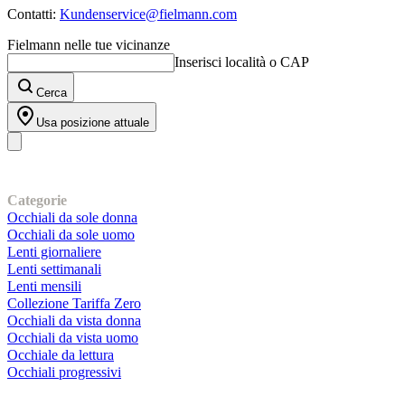
Contatti:
Kundenservice@fielmann.com
Fielmann nelle tue vicinanze
Inserisci località o CAP
Cerca
Usa posizione attuale
I nostri prodotti
Categorie
Occhiali da sole donna
Occhiali da sole uomo
Lenti giornaliere
Lenti settimanali
Lenti mensili
Collezione Tariffa Zero
Occhiali da vista donna
Occhiali da vista uomo
Occhiale da lettura
Occhiali progressivi