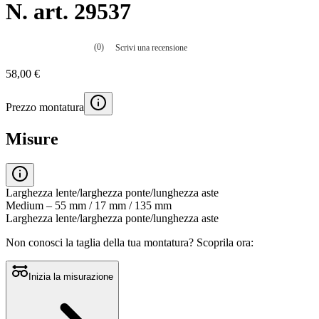
N. art. 29537
(0)
Scrivi una recensione
Nessuna
valutazione
58,00 €
La
valutazione
media
Prezzo montatura
è
di
0.0
Misure
su
5.
Leggi
0
recensioni
Larghezza lente/larghezza ponte/lunghezza aste
Stesso
Medium – 55 mm / 17 mm / 135 mm
link
Larghezza lente/larghezza ponte/lunghezza aste
alla
pagina.
Non conosci la taglia della tua montatura?
Scoprila ora:
Inizia la misurazione