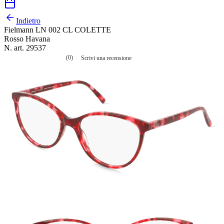
Indietro
Fielmann LN 002 CL COLETTE
Rosso Havana
N. art. 29537
(0)
Scrivi una recensione
Nessuna
valutazione
La
valutazione
media
è
di
0.0
su
5.
Leggi
0
recensioni
Stesso
link
alla
pagina.