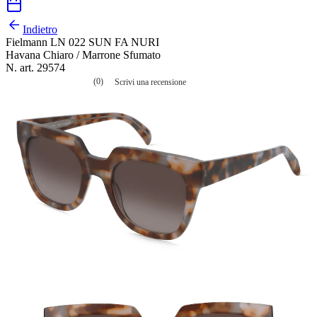
Indietro
Fielmann LN 022 SUN FA NURI
Havana Chiaro / Marrone Sfumato
N. art. 29574
(0)
Scrivi una recensione
Nessuna
valutazione
La
valutazione
media
è
di
0.0
su
5.
Leggi
0
recensioni
Stesso
link
alla
pagina.