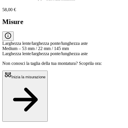
Nessuna
valutazione
58,00 €
La
valutazione
media
Misure
è
di
0.0
su
5.
Larghezza lente/larghezza ponte/lunghezza aste
Leggi
Medium – 53 mm / 22 mm / 145 mm
0
Larghezza lente/larghezza ponte/lunghezza aste
recensioni
Stesso
Non conosci la taglia della tua montatura?
Scoprila ora:
link
alla
pagina.
Inizia la misurazione