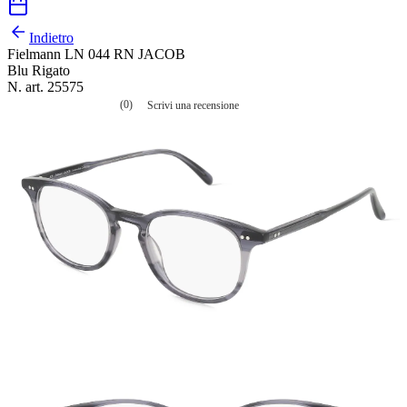
Indietro
Fielmann LN 044 RN JACOB
Blu Rigato
N. art. 25575
(0)
Scrivi una recensione
Nessuna
valutazione
La
valutazione
media
è
di
0.0
su
5.
Leggi
0
recensioni
Stesso
link
alla
pagina.