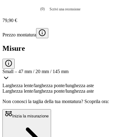
(0)
Scrivi una recensione
Nessuna
valutazione
79,90 €
La
valutazione
media
Prezzo montatura
è
di
0.0
Misure
su
5.
Leggi
0
recensioni
Small – 47 mm / 20 mm / 145 mm
Stesso
link
alla
Larghezza lente/larghezza ponte/lunghezza aste
pagina.
Larghezza lente/larghezza ponte/lunghezza aste
Non conosci la taglia della tua montatura?
Scoprila ora:
Inizia la misurazione