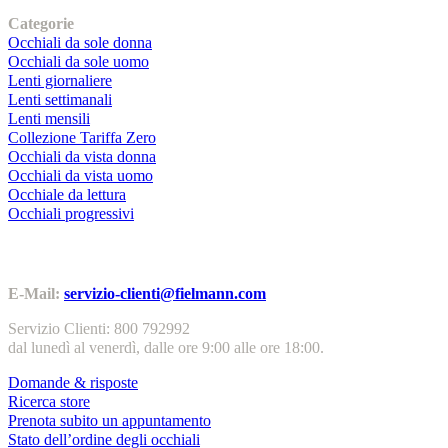
Categorie
Occhiali da sole donna
Occhiali da sole uomo
Lenti giornaliere
Lenti settimanali
Lenti mensili
Collezione Tariffa Zero
Occhiali da vista donna
Occhiali da vista uomo
Occhiale da lettura
Occhiali progressivi
Contatti | Info
E-Mail:
servizio-clienti@fielmann.com
Servizio Clienti: 800 792992
dal lunedì al venerdì, dalle ore 9:00 alle ore 18:00.
Domande & risposte
Ricerca store
Prenota subito un appuntamento
Stato dell’ordine degli occhiali