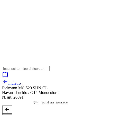
Indietro
Fielmann MC 529 SUN CL
Havana Lucido / G15 Monocolore
N. art. 20691
(0)
Scrivi una recensione
Nessuna
valutazione
La