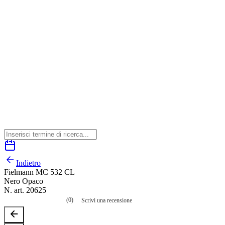
Indietro
Fielmann MC 532 CL
Nero Opaco
N. art. 20625
(0)
Scrivi una recensione
Nessuna
valutazione
La