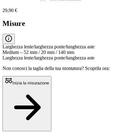
Nessuna
valutazione
29,90 €
La
valutazione
media
Misure
è
di
0.0
su
5.
Larghezza lente/larghezza ponte/lunghezza aste
Leggi
Medium – 52 mm / 20 mm / 140 mm
0
Larghezza lente/larghezza ponte/lunghezza aste
recensioni
Stesso
Non conosci la taglia della tua montatura?
Scoprila ora:
link
alla
pagina.
Inizia la misurazione