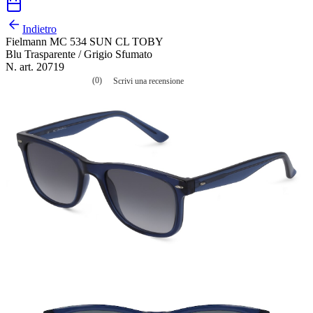
Indietro
Fielmann MC 534 SUN CL TOBY
Blu Trasparente / Grigio Sfumato
N. art. 20719
(0)
Scrivi una recensione
Nessuna
valutazione
La
valutazione
media
è
di
0.0
su
5.
Leggi
0
recensioni
Stesso
link
alla
pagina.