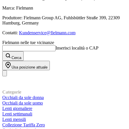
Marca: Fielmann
Produttore: Fielmann Group AG, Fuhlsbüttler Straße 399, 22309
Hamburg, Germany
Contatti:
Kundenservice@fielmann.com
Fielmann nelle tue vicinanze
Inserisci località o CAP
Cerca
Usa posizione attuale
I nostri prodotti
Categorie
Occhiali da sole donna
Occhiali da sole uomo
Lenti giornaliere
Lenti settimanali
Lenti mensili
Collezione Tariffa Zero