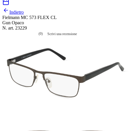
Indietro
Fielmann MC 573 FLEX CL
Gun Opaco
N. art. 23229
(0)
Scrivi una recensione
Nessuna
valutazione
La
valutazione
media
è
di
0.0
su
5.
Leggi
0
recensioni
Stesso
link
alla
pagina.