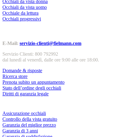
Occhiali da vista donna
Occhiali da vista uomo
Occhiale da lettura
Occhiali progressivi
Contatti | Info
E-Mail:
servizio-clienti@fielmann.com
Servizio Clienti: 800 792992
dal lunedì al venerdì, dalle ore 9:00 alle ore 18:00.
Domande & risposte
Ricerca store
Prenota subito un appuntamento
Stato dell’ordine degli occhiali
Diritti di garanzia legale
Servizi & garanzie
Assicurazione occhiali
Controllo della vista gratuito
Garanzia del miglior prezzo
Garanzia di 3 anni
Garanzia di soddisfazione