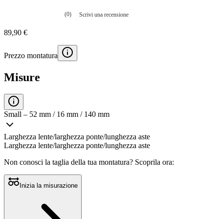
(0)
Scrivi una recensione
Nessuna
valutazione
89,90 €
La
valutazione
media
Prezzo montatura
è
di
0.0
Misure
su
5.
Leggi
0
recensioni
Small – 52 mm / 16 mm / 140 mm
Stesso
link
alla
Larghezza lente/larghezza ponte/lunghezza aste
pagina.
Larghezza lente/larghezza ponte/lunghezza aste
Non conosci la taglia della tua montatura?
Scoprila ora:
Inizia la misurazione