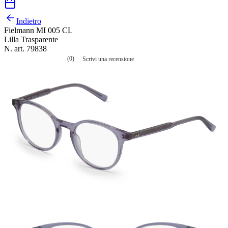
Indietro
Fielmann MI 005 CL
Lilla Trasparente
N. art. 79838
(0)
Scrivi una recensione
Nessuna
valutazione
La
valutazione
media
è
di
0.0
su
5.
Leggi
0
recensioni
Stesso
link
alla
pagina.