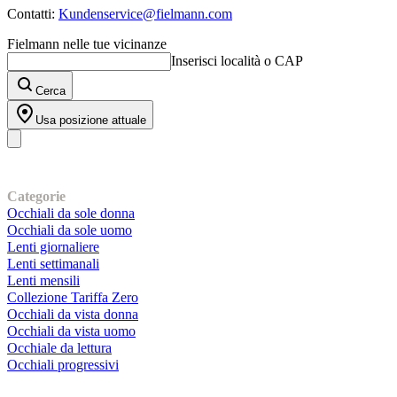
Contatti:
Kundenservice@fielmann.com
Fielmann nelle tue vicinanze
Inserisci località o CAP
Cerca
Usa posizione attuale
I nostri prodotti
Categorie
Occhiali da sole donna
Occhiali da sole uomo
Lenti giornaliere
Lenti settimanali
Lenti mensili
Collezione Tariffa Zero
Occhiali da vista donna
Occhiali da vista uomo
Occhiale da lettura
Occhiali progressivi