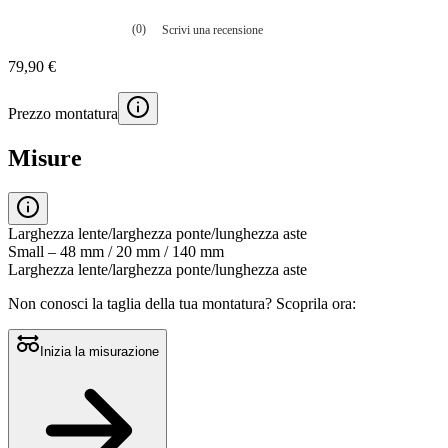
(0)
Scrivi una recensione
Nessuna
valutazione
79,90 €
La
valutazione
media
Prezzo montatura
è
di
0.0
Misure
su
5.
Leggi
0
recensioni
Larghezza lente/larghezza ponte/lunghezza aste
Stesso
Small – 48 mm / 20 mm / 140 mm
link
Larghezza lente/larghezza ponte/lunghezza aste
alla
pagina.
Non conosci la taglia della tua montatura?
Scoprila ora:
Inizia la misurazione