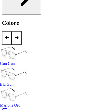
Colore
Gun Gun
Blu Gun
Marrone Oro