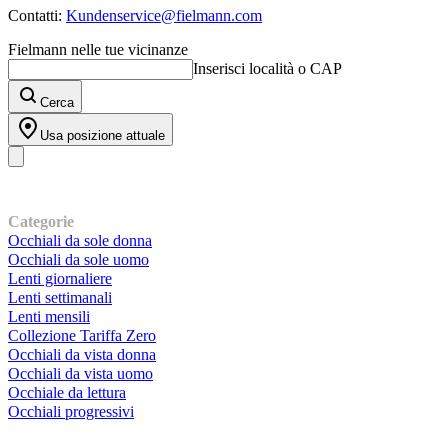
Contatti:
Kundenservice@fielmann.com
Fielmann nelle tue vicinanze
Inserisci località o CAP
Cerca
Usa posizione attuale
I nostri prodotti
Categorie
Occhiali da sole donna
Occhiali da sole uomo
Lenti giornaliere
Lenti settimanali
Lenti mensili
Collezione Tariffa Zero
Occhiali da vista donna
Occhiali da vista uomo
Occhiale da lettura
Occhiali progressivi