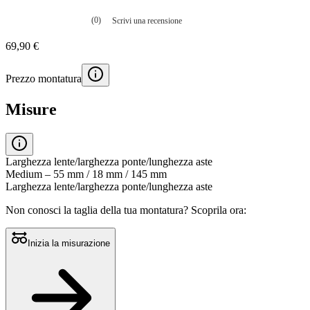
(0)
Scrivi una recensione
Nessuna
valutazione
69,90 €
La
valutazione
media
Prezzo montatura
è
di
0.0
Misure
su
5.
Leggi
0
recensioni
Larghezza lente/larghezza ponte/lunghezza aste
Stesso
Medium – 55 mm / 18 mm / 145 mm
link
Larghezza lente/larghezza ponte/lunghezza aste
alla
pagina.
Non conosci la taglia della tua montatura?
Scoprila ora:
Inizia la misurazione