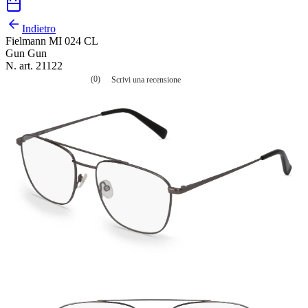
Indietro
Fielmann MI 024 CL
Gun Gun
N. art. 21122
(0)
Scrivi una recensione
Nessuna
valutazione
La
valutazione
media
è
di
0.0
su
5.
Leggi
0
recensioni
Stesso
link
alla
pagina.