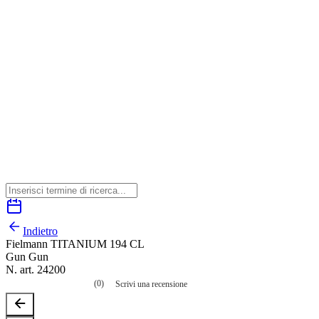
Indietro
Fielmann TITANIUM 194 CL
Gun Gun
N. art. 24200
(0)
Scrivi una recensione
Nessuna
valutazione
La