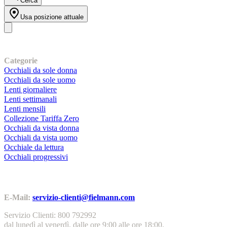
Cerca
Usa posizione attuale
I nostri prodotti
Categorie
Occhiali da sole donna
Occhiali da sole uomo
Lenti giornaliere
Lenti settimanali
Lenti mensili
Collezione Tariffa Zero
Occhiali da vista donna
Occhiali da vista uomo
Occhiale da lettura
Occhiali progressivi
Contatti | Info
E-Mail:
servizio-clienti@fielmann.com
Servizio Clienti: 800 792992
dal lunedì al venerdì, dalle ore 9:00 alle ore 18:00.