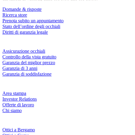
Domande & risposte
Ricerca store
Prenota subito un appuntamento
Stato dell’ordine degli occhiali
Diritti di garanzia legale
Servizi & garanzie
Assicurazione occhiali
Controllo della vista gratuito
Garanzia del miglior prezzo
Garanzia di 3 anni
Garanzia di soddisfazione
Azienda
Area stampa
Investor Relations
Offerte di lavoro
Chi siamo
Fielmann nelle tue vicinanze
Ottici a Bergamo