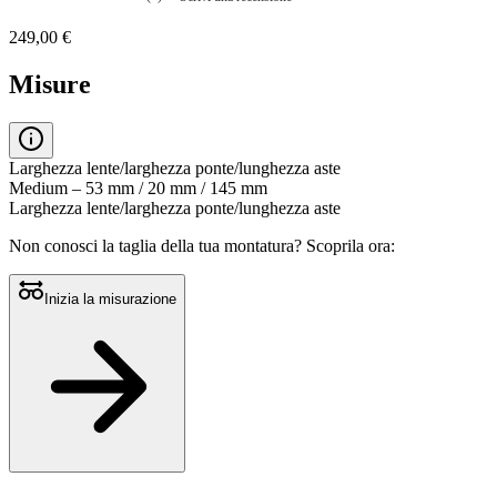
Nessuna
valutazione
249,00 €
La
valutazione
media
Misure
è
di
0.0
su
5.
Larghezza lente/larghezza ponte/lunghezza aste
Leggi
Medium – 53 mm / 20 mm / 145 mm
0
Larghezza lente/larghezza ponte/lunghezza aste
recensioni
Stesso
Non conosci la taglia della tua montatura?
Scoprila ora:
link
alla
pagina.
Inizia la misurazione