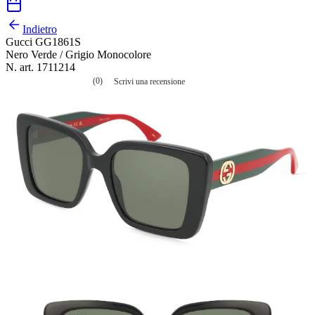
Indietro
Gucci GG1861S
Nero Verde / Grigio Monocolore
N. art. 1711214
(0)
Scrivi una recensione
Nessuna
valutazione
La
valutazione
media
è
di
0.0
su
5.
Leggi
0
recensioni
Stesso
link
alla
pagina.