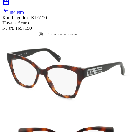
Indietro
Karl Lagerfeld KL6150
Havana Scuro
N. art. 1657150
(0)
Scrivi una recensione
Nessuna
valutazione
La
valutazione
media
è
di
0.0
su
5.
Leggi
0
recensioni
Stesso
link
alla
pagina.