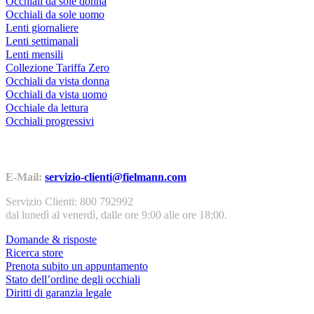
Occhiali da sole donna
Occhiali da sole uomo
Lenti giornaliere
Lenti settimanali
Lenti mensili
Collezione Tariffa Zero
Occhiali da vista donna
Occhiali da vista uomo
Occhiale da lettura
Occhiali progressivi
Contatti | Info
E-Mail:
servizio-clienti@fielmann.com
Servizio Clienti: 800 792992
dal lunedì al venerdì, dalle ore 9:00 alle ore 18:00.
Domande & risposte
Ricerca store
Prenota subito un appuntamento
Stato dell’ordine degli occhiali
Diritti di garanzia legale