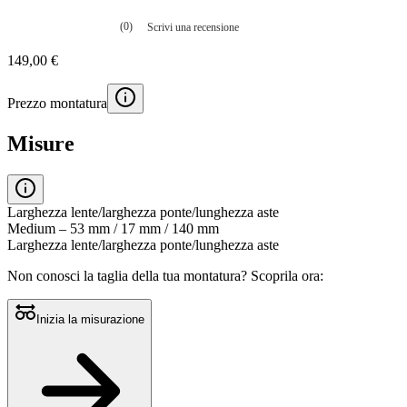
(0)
Scrivi una recensione
Nessuna
valutazione
149,00 €
La
valutazione
media
Prezzo montatura
è
di
0.0
Misure
su
5.
Leggi
0
recensioni
Larghezza lente/larghezza ponte/lunghezza aste
Stesso
Medium – 53 mm / 17 mm / 140 mm
link
Larghezza lente/larghezza ponte/lunghezza aste
alla
pagina.
Non conosci la taglia della tua montatura?
Scoprila ora:
Inizia la misurazione