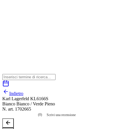
Indietro
Karl Lagerfeld KL6166S
Bianco Bianco / Verde Pieno
N. art. 1702665
(0)
Scrivi una recensione
Nessuna
valutazione
La