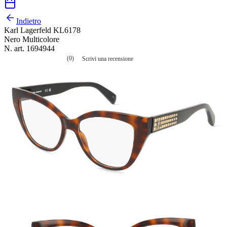
Indietro
Karl Lagerfeld KL6178
Nero Multicolore
N. art. 1694944
(0)
Scrivi una recensione
Nessuna
valutazione
La
valutazione
media
è
di
0.0
su
5.
Leggi
0
recensioni
Stesso
link
alla
pagina.