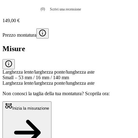
(0)
Scrivi una recensione
Nessuna
valutazione
149,00 €
La
valutazione
media
Prezzo montatura
è
di
0.0
Misure
su
5.
Leggi
0
recensioni
Larghezza lente/larghezza ponte/lunghezza aste
Stesso
Small – 53 mm / 16 mm / 140 mm
link
Larghezza lente/larghezza ponte/lunghezza aste
alla
pagina.
Non conosci la taglia della tua montatura?
Scoprila ora:
Inizia la misurazione