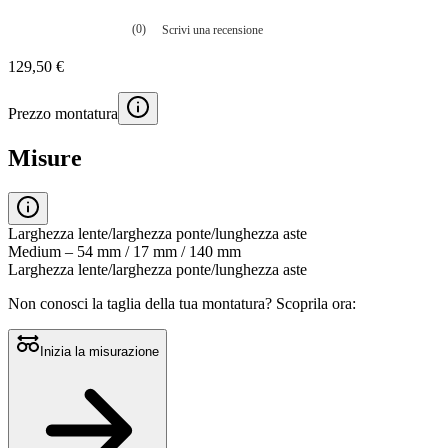
(0)
Scrivi una recensione
Nessuna
valutazione
129,50 €
La
valutazione
media
Prezzo montatura
è
di
0.0
Misure
su
5.
Leggi
0
recensioni
Larghezza lente/larghezza ponte/lunghezza aste
Stesso
Medium – 54 mm / 17 mm / 140 mm
link
Larghezza lente/larghezza ponte/lunghezza aste
alla
pagina.
Non conosci la taglia della tua montatura?
Scoprila ora:
Inizia la misurazione