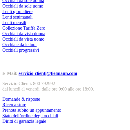
Occhiali da sole donna
Occhiali da sole uomo
Lenti giornaliere
Lenti settimanali
Lenti mensili
Collezione Tariffa Zero
Occhiali da vista donna
Occhiali da vista uomo
Occhiale da lettura
Occhiali progressivi
Contatti | Info
E-Mail:
servizio-clienti@fielmann.com
Servizio Clienti: 800 792992
dal lunedì al venerdì, dalle ore 9:00 alle ore 18:00.
Domande & risposte
Ricerca store
Prenota subito un appuntamento
Stato dell’ordine degli occhiali
Diritti di garanzia legale