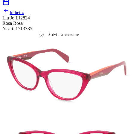
Indietro
Liu Jo LJ2824
Rosa Rosa
N. art. 1713335
(0)
Scrivi una recensione
Nessuna
valutazione
La
valutazione
media
è
di
0.0
su
5.
Leggi
0
recensioni
Stesso
link
alla
pagina.