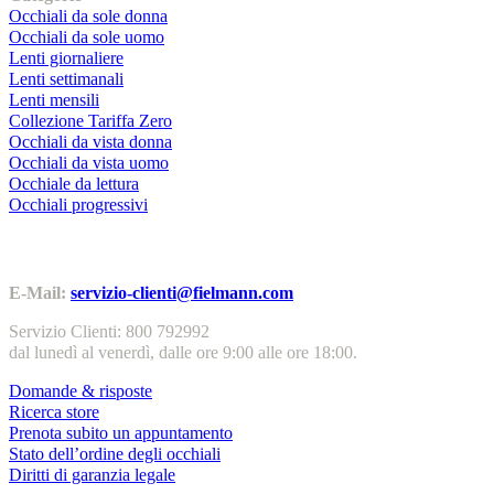
Occhiali da sole donna
Occhiali da sole uomo
Lenti giornaliere
Lenti settimanali
Lenti mensili
Collezione Tariffa Zero
Occhiali da vista donna
Occhiali da vista uomo
Occhiale da lettura
Occhiali progressivi
Contatti | Info
E-Mail:
servizio-clienti@fielmann.com
Servizio Clienti: 800 792992
dal lunedì al venerdì, dalle ore 9:00 alle ore 18:00.
Domande & risposte
Ricerca store
Prenota subito un appuntamento
Stato dell’ordine degli occhiali
Diritti di garanzia legale