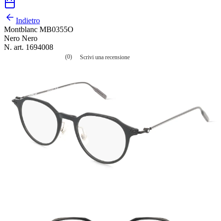
Indietro
Montblanc MB0355O
Nero Nero
N. art. 1694008
(0)
Scrivi una recensione
Nessuna
valutazione
La
valutazione
media
è
di
0.0
su
5.
Leggi
0
recensioni
Stesso
link
alla
pagina.