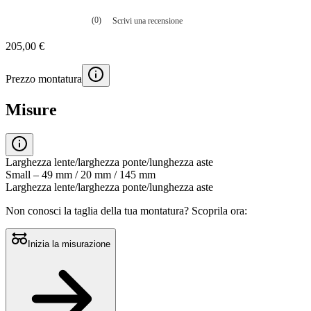
(0)
Scrivi una recensione
Nessuna
valutazione
205,00 €
La
valutazione
media
Prezzo montatura
è
di
0.0
Misure
su
5.
Leggi
0
recensioni
Larghezza lente/larghezza ponte/lunghezza aste
Stesso
Small – 49 mm / 20 mm / 145 mm
link
Larghezza lente/larghezza ponte/lunghezza aste
alla
pagina.
Non conosci la taglia della tua montatura?
Scoprila ora:
Inizia la misurazione