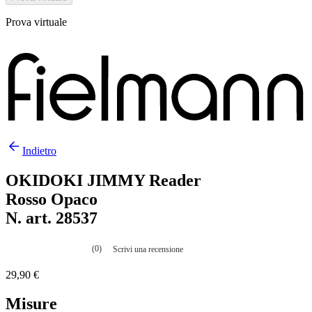
Prova virtuale
Indietro
OKIDOKI JIMMY Reader
Rosso Opaco
N. art. 28537
(0)
Scrivi una recensione
Nessuna
valutazione
29,90 €
La
valutazione
media
Misure
è