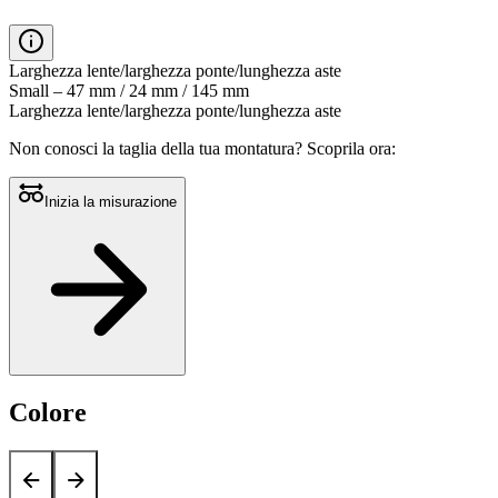
di
0.0
su
5.
Larghezza lente/larghezza ponte/lunghezza aste
Leggi
Small – 47 mm / 24 mm / 145 mm
0
Larghezza lente/larghezza ponte/lunghezza aste
recensioni
Stesso
Non conosci la taglia della tua montatura?
Scoprila ora:
link
alla
pagina.
Inizia la misurazione
Colore