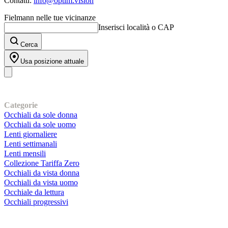
Contatti:
info@optim.vision
Fielmann nelle tue vicinanze
Inserisci località o CAP
Cerca
Usa posizione attuale
I nostri prodotti
Categorie
Occhiali da sole donna
Occhiali da sole uomo
Lenti giornaliere
Lenti settimanali
Lenti mensili
Collezione Tariffa Zero
Occhiali da vista donna
Occhiali da vista uomo
Occhiale da lettura
Occhiali progressivi
Contatti | Info