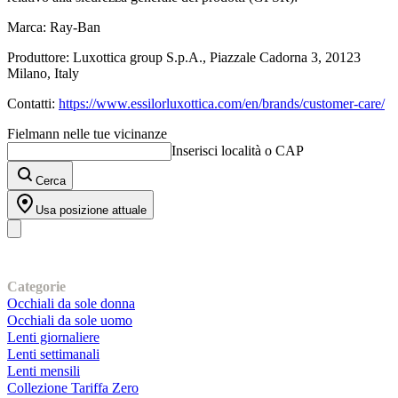
Marca: Ray-Ban
Produttore: Luxottica group S.p.A., Piazzale Cadorna 3, 20123
Milano, Italy
Contatti:
https://www.essilorluxottica.com/en/brands/customer-care/
Fielmann nelle tue vicinanze
Inserisci località o CAP
Cerca
Usa posizione attuale
I nostri prodotti
Categorie
Occhiali da sole donna
Occhiali da sole uomo
Lenti giornaliere
Lenti settimanali
Lenti mensili
Collezione Tariffa Zero