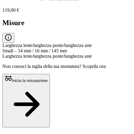
Nessuna
valutazione
119,00 €
La
valutazione
media
Misure
è
di
0.0
su
5.
Larghezza lente/larghezza ponte/lunghezza aste
Leggi
Small – 54 mm / 16 mm / 145 mm
0
Larghezza lente/larghezza ponte/lunghezza aste
recensioni
Stesso
Non conosci la taglia della tua montatura?
Scoprila ora:
link
alla
pagina.
Inizia la misurazione