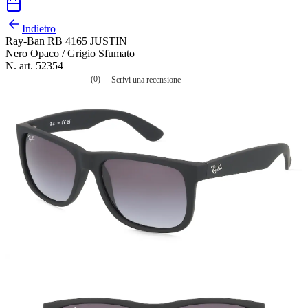
Indietro
Ray-Ban RB 4165 JUSTIN
Nero Opaco / Grigio Sfumato
N. art. 52354
(0)
Scrivi una recensione
Nessuna
valutazione
La
valutazione
media
è
di
0.0
su
5.
Leggi
0
recensioni
Stesso
link
alla
pagina.