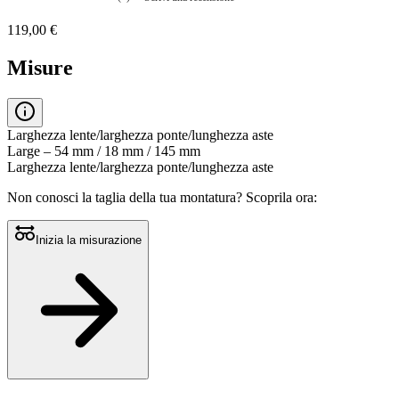
Nessuna
valutazione
119,00 €
La
valutazione
media
Misure
è
di
0.0
su
5.
Larghezza lente/larghezza ponte/lunghezza aste
Leggi
Large – 54 mm / 18 mm / 145 mm
0
Larghezza lente/larghezza ponte/lunghezza aste
recensioni
Stesso
Non conosci la taglia della tua montatura?
Scoprila ora:
link
alla
pagina.
Inizia la misurazione