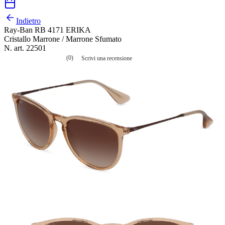
Indietro
Ray-Ban RB 4171 ERIKA
Cristallo Marrone / Marrone Sfumato
N. art. 22501
(0)
Scrivi una recensione
Nessuna
valutazione
La
valutazione
media
è
di
0.0
su
5.
Leggi
0
recensioni
Stesso
link
alla
pagina.