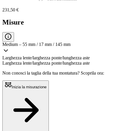
Nessuna
valutazione
231,50 €
La
valutazione
media
Misure
è
di
0.0
su
5.
Medium – 55 mm / 17 mm / 145 mm
Leggi
0
recensioni
Larghezza lente/larghezza ponte/lunghezza aste
Stesso
Larghezza lente/larghezza ponte/lunghezza aste
link
alla
Non conosci la taglia della tua montatura?
Scoprila ora:
pagina.
Inizia la misurazione