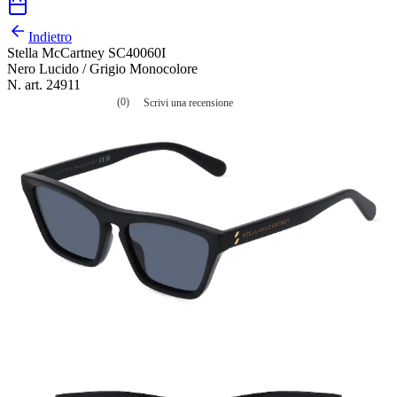
Indietro
Stella McCartney SC40060I
Nero Lucido / Grigio Monocolore
N. art. 24911
(0)
Scrivi una recensione
Nessuna
valutazione
La
valutazione
media
è
di
0.0
su
5.
Leggi
0
recensioni
Stesso
link
alla
pagina.