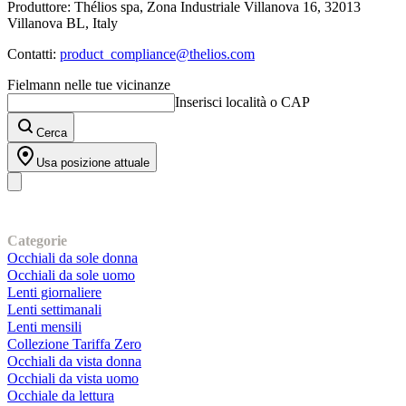
Produttore: Thélios spa, Zona Industriale Villanova 16, 32013
Villanova BL, Italy
Contatti:
product_compliance@thelios.com
Fielmann nelle tue vicinanze
Inserisci località o CAP
Cerca
Usa posizione attuale
I nostri prodotti
Categorie
Occhiali da sole donna
Occhiali da sole uomo
Lenti giornaliere
Lenti settimanali
Lenti mensili
Collezione Tariffa Zero
Occhiali da vista donna
Occhiali da vista uomo
Occhiale da lettura