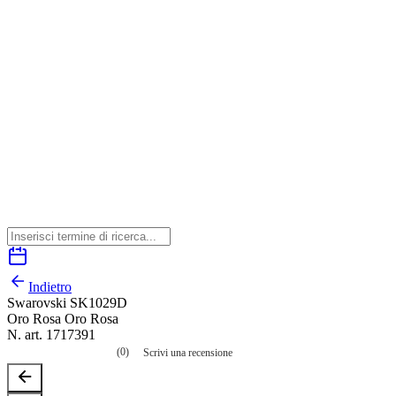
Indietro
Swarovski SK1029D
Oro Rosa Oro Rosa
N. art. 1717391
(0)
Scrivi una recensione
Nessuna
valutazione
La