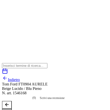
Indietro
Tom Ford FT0904 AURELE
Beige Lucido / Blu Pieno
N. art. 1546168
(0)
Scrivi una recensione
Nessuna
valutazione
La