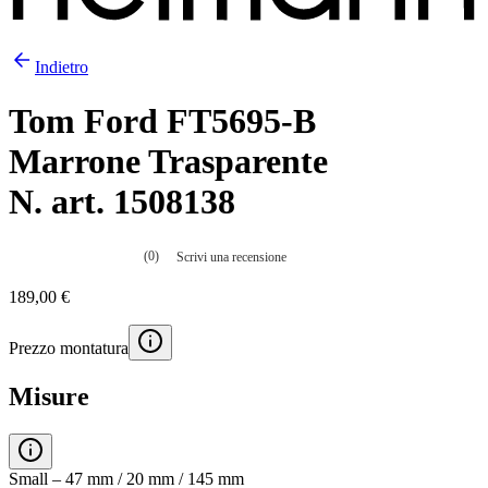
Indietro
Tom Ford FT5695-B
Marrone Trasparente
N. art. 1508138
(0)
Scrivi una recensione
Nessuna
valutazione
189,00 €
La
valutazione
media
Prezzo montatura
è
di
0.0
Misure
su
5.
Leggi
0
recensioni
Small – 47 mm / 20 mm / 145 mm