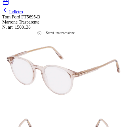
Indietro
Tom Ford FT5695-B
Marrone Trasparente
N. art. 1508138
(0)
Scrivi una recensione
Nessuna
valutazione
La
valutazione
media
è
di
0.0
su
5.
Leggi
0
recensioni
Stesso
link
alla
pagina.