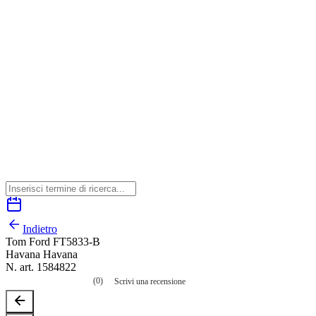
Indietro
Tom Ford FT5833-B
Havana Havana
N. art. 1584822
(0)
Scrivi una recensione
Nessuna
valutazione
La