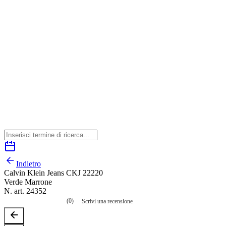
Indietro
Calvin Klein Jeans CKJ 22220
Verde Marrone
N. art. 24352
(0)
Scrivi una recensione
Nessuna
valutazione
La