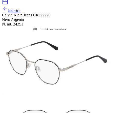
Indietro
Calvin Klein Jeans CKJ22220
Nero Argento
N. art. 24351
(0)
Scrivi una recensione
Nessuna
valutazione
La
valutazione
media
è
di
0.0
su
5.
Leggi
0
recensioni
Stesso
link
alla
pagina.