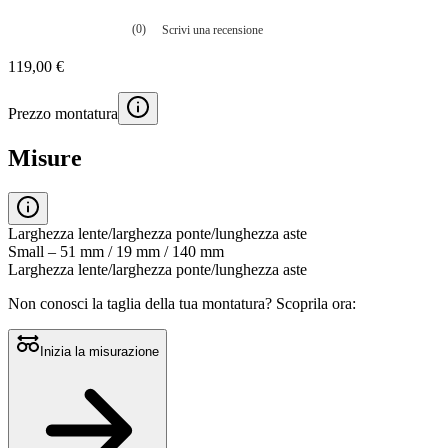
(0)
Scrivi una recensione
Nessuna
valutazione
119,00 €
La
valutazione
media
Prezzo montatura
è
di
0.0
Misure
su
5.
Leggi
0
recensioni
Larghezza lente/larghezza ponte/lunghezza aste
Stesso
Small – 51 mm / 19 mm / 140 mm
link
Larghezza lente/larghezza ponte/lunghezza aste
alla
pagina.
Non conosci la taglia della tua montatura?
Scoprila ora:
Inizia la misurazione