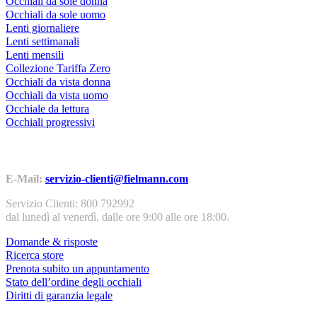
Occhiali da sole donna
Occhiali da sole uomo
Lenti giornaliere
Lenti settimanali
Lenti mensili
Collezione Tariffa Zero
Occhiali da vista donna
Occhiali da vista uomo
Occhiale da lettura
Occhiali progressivi
Contatti | Info
E-Mail:
servizio-clienti@fielmann.com
Servizio Clienti: 800 792992
dal lunedì al venerdì, dalle ore 9:00 alle ore 18:00.
Domande & risposte
Ricerca store
Prenota subito un appuntamento
Stato dell’ordine degli occhiali
Diritti di garanzia legale