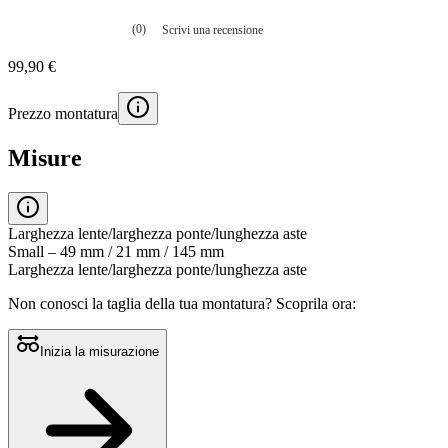
(0)
Scrivi una recensione
Nessuna
valutazione
99,90 €
La
valutazione
media
Prezzo montatura
è
di
0.0
Misure
su
5.
Leggi
0
recensioni
Larghezza lente/larghezza ponte/lunghezza aste
Stesso
Small – 49 mm / 21 mm / 145 mm
link
Larghezza lente/larghezza ponte/lunghezza aste
alla
pagina.
Non conosci la taglia della tua montatura?
Scoprila ora:
Inizia la misurazione