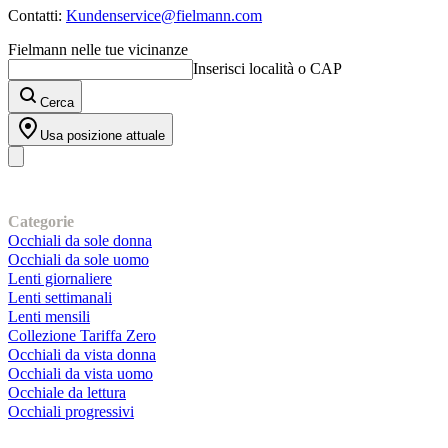
Contatti:
Kundenservice@fielmann.com
Fielmann nelle tue vicinanze
Inserisci località o CAP
Cerca
Usa posizione attuale
I nostri prodotti
Categorie
Occhiali da sole donna
Occhiali da sole uomo
Lenti giornaliere
Lenti settimanali
Lenti mensili
Collezione Tariffa Zero
Occhiali da vista donna
Occhiali da vista uomo
Occhiale da lettura
Occhiali progressivi