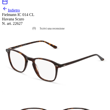
Indietro
Fielmann IC 014 CL
Havana Scuro
N. art. 22627
(0)
Scrivi una recensione
Nessuna
valutazione
La
valutazione
media
è
di
0.0
su
5.
Leggi
0
recensioni
Stesso
link
alla
pagina.