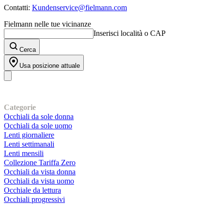
Contatti:
Kundenservice@fielmann.com
Fielmann nelle tue vicinanze
Inserisci località o CAP
Cerca
Usa posizione attuale
I nostri prodotti
Categorie
Occhiali da sole donna
Occhiali da sole uomo
Lenti giornaliere
Lenti settimanali
Lenti mensili
Collezione Tariffa Zero
Occhiali da vista donna
Occhiali da vista uomo
Occhiale da lettura
Occhiali progressivi