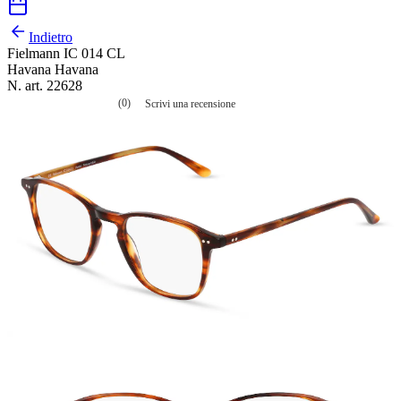
Indietro
Fielmann IC 014 CL
Havana Havana
N. art. 22628
(0)
Scrivi una recensione
Nessuna
valutazione
La
valutazione
media
è
di
0.0
su
5.
Leggi
0
recensioni
Stesso
link
alla
pagina.