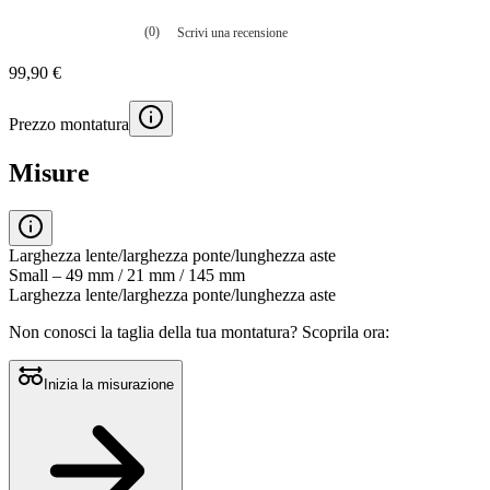
(0)
Scrivi una recensione
Nessuna
valutazione
99,90 €
La
valutazione
media
Prezzo montatura
è
di
0.0
Misure
su
5.
Leggi
0
recensioni
Larghezza lente/larghezza ponte/lunghezza aste
Stesso
Small – 49 mm / 21 mm / 145 mm
link
Larghezza lente/larghezza ponte/lunghezza aste
alla
pagina.
Non conosci la taglia della tua montatura?
Scoprila ora:
Inizia la misurazione